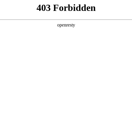
地
全新一代 瑞虎9
瑞虎9X