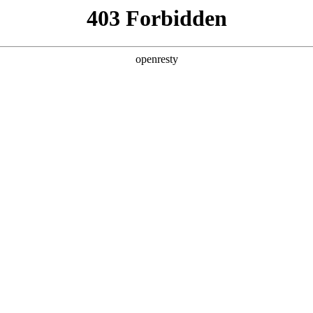
地
预约品鉴
验，感受z6com·尊龙汽车的驾乘动力，我们将根据您所
以便更好为您提供试驾服务，信息提交成功后，服务中心将于
您联系！
1.选择您要驾驶的车型
全新一代 瑞虎9
瑞虎9X